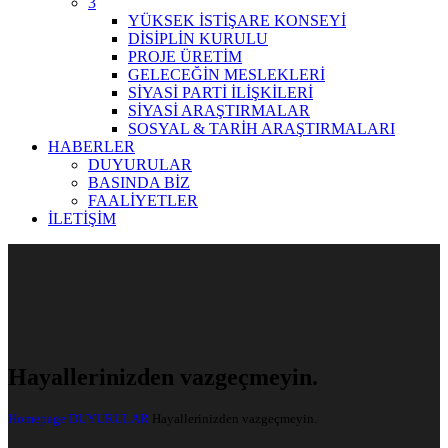
3
YÜKSEK İSTİŞARE KONSEYİ
DİSİPLİN KURULU
PROJE ÜRETİM
GELECEĞİN MESLEKLERİ
SİYASİ PARTİ İLİŞKİLERİ
SİYASİ ARAŞTIRMALAR
SOSYAL & TARİH ARAŞTIRMALARI
HABERLER
DUYURULAR
BASINDA BİZ
FAALİYETLER
İLETİŞİM
Hayallerinizden vazgeçmeyin.
Homepage
DUYURULAR
Hayallerinizden vazgeçmeyin.