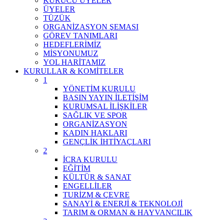
KURUCU ÜYELER
ÜYELER
TÜZÜK
ORGANİZASYON ŞEMASI
GÖREV TANIMLARI
HEDEFLERİMİZ
MİSYONUMUZ
YOL HARİTAMIZ
KURULLAR & KOMİTELER
1
YÖNETİM KURULU
BASIN YAYIN İLETİŞİM
KURUMSAL İLİŞKİLER
SAĞLIK VE SPOR
ORGANİZASYON
KADIN HAKLARI
GENÇLİK İHTİYAÇLARI
2
İCRA KURULU
EĞİTİM
KÜLTÜR & SANAT
ENGELLİLER
TURİZM & ÇEVRE
SANAYİ & ENERJİ & TEKNOLOJİ
TARIM & ORMAN & HAYVANCILIK