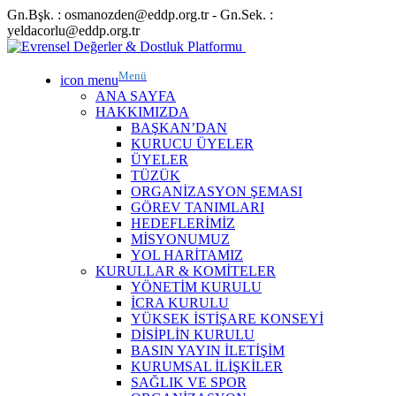
Gn.Bşk. : osmanozden@eddp.org.tr - Gn.Sek. :
yeldacorlu@eddp.org.tr
Menü
icon menu
ANA SAYFA
HAKKIMIZDA
BAŞKAN’DAN
KURUCU ÜYELER
ÜYELER
TÜZÜK
ORGANİZASYON ŞEMASI
GÖREV TANIMLARI
HEDEFLERİMİZ
MİSYONUMUZ
YOL HARİTAMIZ
KURULLAR & KOMİTELER
YÖNETİM KURULU
İCRA KURULU
YÜKSEK İSTİŞARE KONSEYİ
DİSİPLİN KURULU
BASIN YAYIN İLETİŞİM
KURUMSAL İLİŞKİLER
SAĞLIK VE SPOR