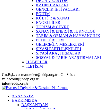
ORGANİZASYON
KADIN HAKLARI
GENÇLİK İHTİYAÇLARI
EĞİTİM
KÜLTÜR & SANAT
ENGELLİLER
TURİZM & ÇEVRE
SANAYİ & ENERJİ & TEKNOLOJİ
TARIM & ORMAN & HAYVANCILIK
PROJE ÜRETİM
GELECEĞİN MESLEKLERİ
SİYASİ PARTİ İLİŞKİLERİ
SİYASİ ARAŞTIRMALAR
SOSYAL & TARİH ARAŞTIRMALARI
HABERLER
İLETİŞİM
Gn.Bşk. : osmanozden@eddp.org.tr - Gn.Sek. :
yeldacorlu@eddp.org.tr
info@eddp.org.tr
ANA SAYFA
HAKKIMIZDA
BAŞKAN’DAN