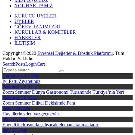
MİSYONUMUZ
YOL HARİTAMIZ
KURUCU ÜYELER
ÜYELER
GÖREV TANIMLARI
KURULLAR & KOMİTELER
HABERLER
İLETİŞİM
Copyright ©2020
Evrensel Değerler & Dostluk Platformu
. Tüm
Hakları Saklıdır
Search
Posts
Login
Cart
Cumartesi, 12, Haz
İyi Parti Ziyaretimiz
Pazartesi, 18, Oca
Zoom Seminer Dünya Gastronomi Turizminde Türkiye’nin Yeri
Pazartesi, 18, Oca
Zoom Seminer Dijital Değişimde Para
Pazar, 29, Kas
Hayallerinizden vazgeçmeyin.
Salı, 17, Kas
Engelli kadrosunda çalışacak eleman aranmaktadır.
Salı, 17, Kas