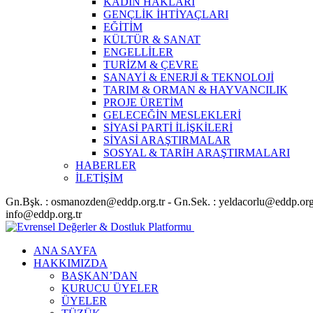
KADIN HAKLARI
GENÇLİK İHTİYAÇLARI
EĞİTİM
KÜLTÜR & SANAT
ENGELLİLER
TURİZM & ÇEVRE
SANAYİ & ENERJİ & TEKNOLOJİ
TARIM & ORMAN & HAYVANCILIK
PROJE ÜRETİM
GELECEĞİN MESLEKLERİ
SİYASİ PARTİ İLİŞKİLERİ
SİYASİ ARAŞTIRMALAR
SOSYAL & TARİH ARAŞTIRMALARI
HABERLER
İLETİŞİM
Gn.Bşk. : osmanozden@eddp.org.tr - Gn.Sek. : yeldacorlu@eddp.org
info@eddp.org.tr
ANA SAYFA
HAKKIMIZDA
BAŞKAN’DAN
KURUCU ÜYELER
ÜYELER