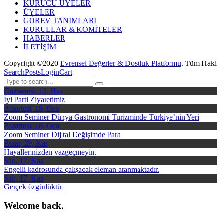
KURUCU ÜYELER
ÜYELER
GÖREV TANIMLARI
KURULLAR & KOMİTELER
HABERLER
İLETİŞİM
Copyright ©2020
Evrensel Değerler & Dostluk Platformu
. Tüm Hakla
Search
Posts
Login
Cart
Cumartesi, 12, Haz
İyi Parti Ziyaretimiz
Pazartesi, 18, Oca
Zoom Seminer Dünya Gastronomi Turizminde Türkiye’nin Yeri
Pazartesi, 18, Oca
Zoom Seminer Dijital Değişimde Para
Pazar, 29, Kas
Hayallerinizden vazgeçmeyin.
Salı, 17, Kas
Engelli kadrosunda çalışacak eleman aranmaktadır.
Salı, 17, Kas
Gerçek özgürlüktür
Welcome back,